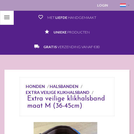
LOGIN

favorite_border
MET
LIEFDE
HANDGEMAAKT
grade
UNIEKE
PRODUCTEN
local_shipping
GRATIS
VERZENDING VANAF €80
HONDEN
/
HALSBANDEN
/
EXTRA VEILIGE KLIKHALSBAND
/
Extra veilige klikhalsband
maat M (36-45cm)