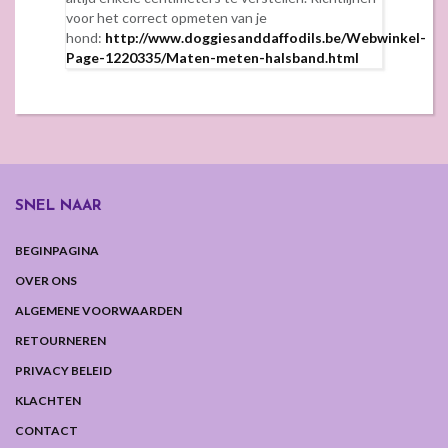
voor het correct opmeten van je
hond:
http://www.doggiesanddaffodils.be/Webwinkel-
Page-1220335/Maten-meten-halsband.html
SNEL NAAR
BEGINPAGINA
OVER ONS
ALGEMENE VOORWAARDEN
RETOURNEREN
PRIVACY BELEID
KLACHTEN
CONTACT